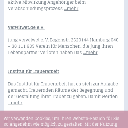
aktive Mitwirkung Angehöriger beim
Verabschiedungsprozess
…mehr
verwitwet.de e.V.
jung verwitwet e. V. Bogenstr. 2620144 Hamburg 040
– 36 111 685 Verein für Menschen, die jung ihren
Lebenspartner verloren haben Das
…mehr
Institut für Trauerarbeit
Das Institut für Trauerarbeit hat es sich zur Aufgabe
gemacht, Trauernden Räume der Begegnung und
der Gestaltung ihrer Trauer zu geben. Damit werden
…mehr
Wir verwenden Cookies, um Ihren Website-Besuch für Sie
Ute Arndt
so angenehm wie möglich zu gestalten. Mit der Nutzung
Dorfstraße 15 · 23826 Bark