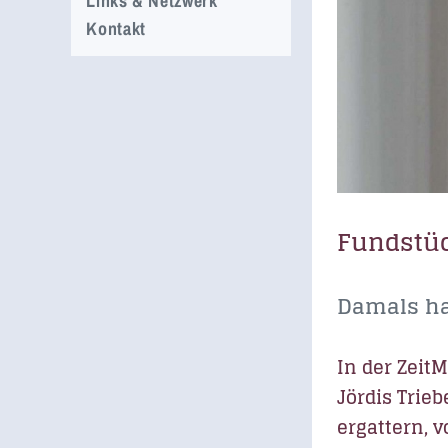
Links & Netzwerk
Kontakt
Fundstü
Damals ha
In der Zeit
Jördis Trie
ergattern, 