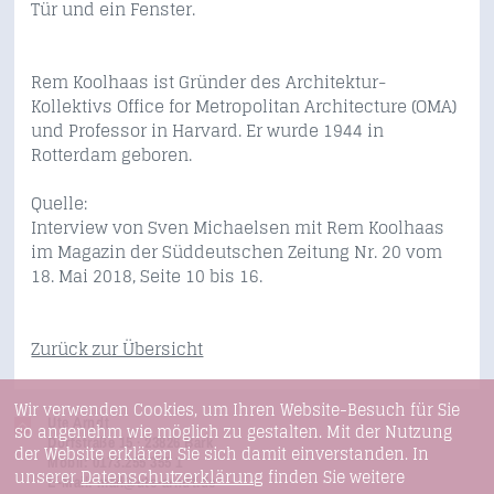
Tür und ein Fenster.
Rem Koolhaas ist Gründer des Architektur-
Kollektivs Office for Metropolitan Architecture (OMA)
und Professor in Harvard. Er wurde 1944 in
Rotterdam geboren.
Quelle:
Interview von Sven Michaelsen mit Rem Koolhaas
im Magazin der Süddeutschen Zeitung Nr. 20 vom
18. Mai 2018, Seite 10 bis 16.
Zurück zur Übersicht
Wir verwenden Cookies, um Ihren Website-Besuch für Sie
Ute Arndt
so angenehm wie möglich zu gestalten. Mit der Nutzung
Dorfstraße 15 · 23826 Bark
der Website erklären Sie sich damit einverstanden. In
Mobil: 0173.255 355 1
Datenschutzerklärung
unserer
finden Sie weitere
E-Mail:
mail@ute-arndt.de